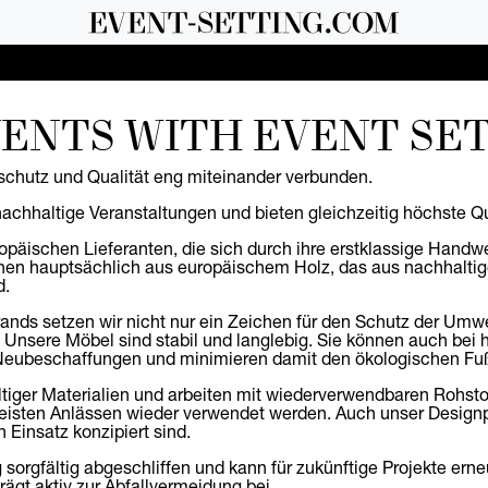
ENTS WITH EVENT SE
tschutz und Qualität eng miteinander verbunden.
achhaltige Veranstaltungen und bieten gleichzeitig höchste Qu
päischen Lieferanten, die sich durch ihre erstklassige Handw
hen hauptsächlich aus europäischem Holz, das aus nachhaltig
d.
nds setzen wir nicht nur ein Zeichen für den Schutz der Umwe
nsere Möbel sind stabil und langlebig. Sie können auch bei hä
n Neubeschaffungen und minimieren damit den ökologischen Fu
tiger Materialien und arbeiten mit wiederverwendbaren Rohstoff
eisten Anlässen wieder verwendet werden. Auch unser Designpar
 Einsatz konzipiert sind.
 sorgfältig abgeschliffen und kann für zukünftige Projekte ern
ägt aktiv zur Abfallvermeidung bei.