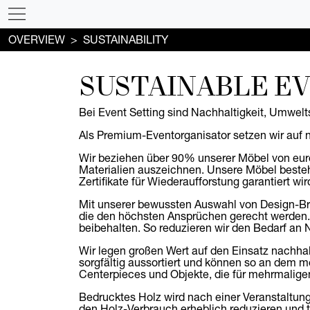
OVERVIEW
SUSTAINABILITY
SUSTAINABLE EV
Bei Event Setting sind Nachhaltigkeit, Umwel
Als Premium-Eventorganisator setzen wir auf n
Wir beziehen über 90% unserer Möbel von euro
Materialien auszeichnen. Unsere Möbel beste
Zertifikate für Wiederaufforstung garantiert wir
Mit unserer bewussten Auswahl von Design-Bra
die den höchsten Ansprüchen gerecht werden. U
beibehalten. So reduzieren wir den Bedarf a
Wir legen großen Wert auf den Einsatz nachhal
sorgfältig aussortiert und können so an dem m
Centerpieces und Objekte, die für mehrmaligen
Bedrucktes Holz wird nach einer Veranstaltung
den Holz-Verbrauch erheblich reduzieren und tr