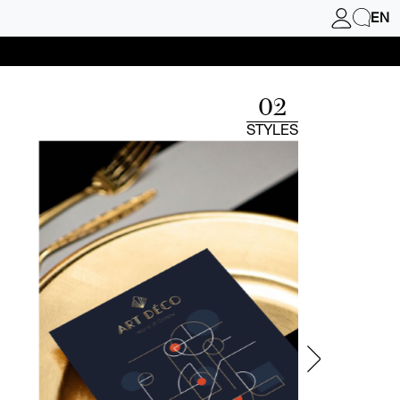
EN
02
STYLES