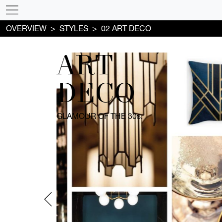
OVERVIEW
STYLES
02 ART DECO
ART
DECO
GLAMOUR OF THE 30s.